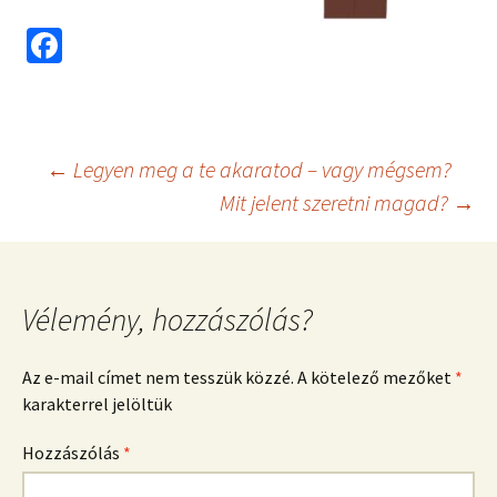
Fa
ce
b
o
Bejegyzés
←
Legyen meg a te akaratod – vagy mégsem?
o
Mit jelent szeretni magad?
→
k
navigáció
Vélemény, hozzászólás?
Az e-mail címet nem tesszük közzé.
A kötelező mezőket
*
karakterrel jelöltük
Hozzászólás
*