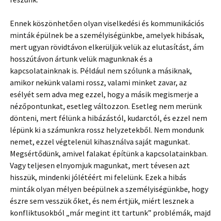
Ennek köszönhetően olyan viselkedési és kommunikációs
minták épülnek be a személyiségünkbe, amelyek hibásak,
mert ugyan rövidtávon elkerüljük velük az elutasítást, ám
hosszútávon ártunk velük magunknak és a
kapcsolatainknak is. Például nem szólunk a másiknak,
amikor nekünk valami rossz, valami minket zavar, az
esélyét sem adva meg ezzel, hogy a másik megismerje a
nézőpontunkat, esetleg változzon. Esetleg nem merünk
dönteni, mert félünk a hibázástól, kudarctól, és ezzel nem
lépünk ki a számunkra rossz helyzetekből. Nem mondunk
nemet, ezzel végtelenül kihasználva saját magunkat.
Megsértődünk, amivel falakat építünk a kapcsolatainkban.
Vagy teljesen elnyomjuk magunkat, mert tévesen azt
hisszük, mindenki jólétéért mi felelünk. Ezek a hibás
minták olyan mélyen beépülnek a személyiségünkbe, hogy
észre sem vesszük őket, és nem értjük, miért lesznek a
konfliktusokból „már megint itt tartunk” problémák, majd