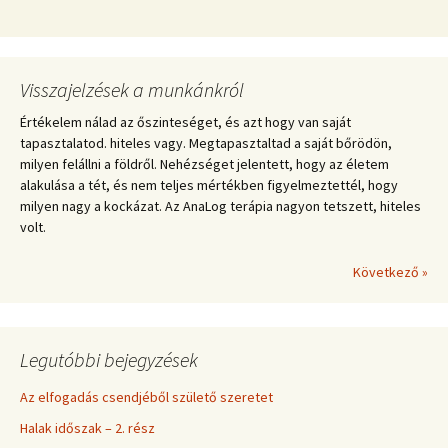
Visszajelzések a munkánkról
Értékelem nálad az őszinteséget, és azt hogy van saját
tapasztalatod. hiteles vagy. Megtapasztaltad a saját bőrödön,
milyen felállni a földről. Nehézséget jelentett, hogy az életem
alakulása a tét, és nem teljes mértékben figyelmeztettél, hogy
milyen nagy a kockázat. Az AnaLog terápia nagyon tetszett, hiteles
volt.
Következő »
Legutóbbi bejegyzések
Az elfogadás csendjéből születő szeretet
Halak időszak – 2. rész