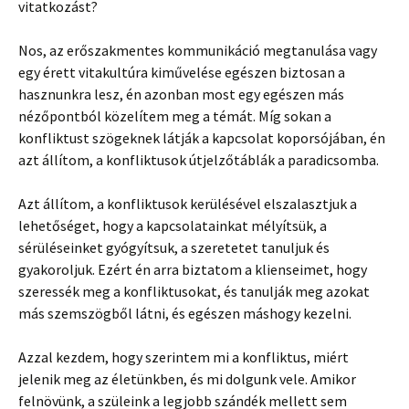
vitatkozást?
Nos, az erőszakmentes kommunikáció megtanulása vagy
egy érett vitakultúra kiművelése egészen biztosan a
hasznunkra lesz, én azonban most egy egészen más
nézőpontból közelítem meg a témát. Míg sokan a
konfliktust szögeknek látják a kapcsolat koporsójában, én
azt állítom, a konfliktusok útjelzőtáblák a paradicsomba.
Azt állítom, a konfliktusok kerülésével elszalasztjuk a
lehetőséget, hogy a kapcsolatainkat mélyítsük, a
sérüléseinket gyógyítsuk, a szeretetet tanuljuk és
gyakoroljuk. Ezért én arra biztatom a klienseimet, hogy
szeressék meg a konfliktusokat, és tanulják meg azokat
más szemszögből látni, és egészen máshogy kezelni.
Azzal kezdem, hogy szerintem mi a konfliktus, miért
jelenik meg az életünkben, és mi dolgunk vele. Amikor
felnövünk, a szüleink a legjobb szándék mellett sem