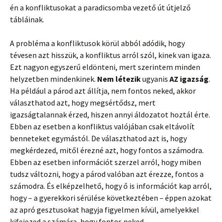
én a konfliktusokat a paradicsomba vezető út útjelző
tábláinak.
A probléma a konfliktusok körül abból adódik, hogy
tévesen azt hisszük, a konfliktus arról szól, kinek van igaza.
Ezt nagyon egyszerű eldönteni, mert szerintem minden
helyzetben mindenkinek.
Nem létezik
ugyanis
AZ
igazság
.
Ha például a párod azt állítja, nem fontos neked, akkor
választhatod azt, hogy megsértődsz, mert
igazságtalannak érzed, hiszen annyi áldozatot hoztál érte.
Ebben az esetben a konfliktus valójában csak eltávolít
benneteket egymástól. De választhatod azt is, hogy
megkérdezed, mitől érezné azt, hogy fontos a számodra.
Ebben az esetben információt szerzel arról, hogy miben
tudsz változni, hogy a párod valóban azt érezze, fontos a
számodra. És elképzelhető, hogy ő is információt kap arról,
hogy – a gyerekkori sérülése következtében – éppen azokat
az apró gesztusokat hagyja figyelmen kívül, amelyekkel
kifejezed a számára, hogy fontos neked.