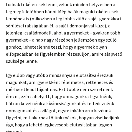
tudnak tökéletesek lenni, velünk minden helyzetben a
legmegfelelőbben bánni. Még ha ők maguk tökéletesek
lennének is (miközben a legtöbb szülő a saját gyerekkori
sérülései rabságában él, a saját démonjaival küzd), a
jelenlegi családmodell, ahol a gyermeket – gyakran több
gyermeket – a nap nagy részében jellemzően egy szülő
gondoz, lehetetlenné teszi, hogy a gyermek olyan
elfogadásban és figyelemben részesüljön, amire alapvető
szüksége lenne.
Így előbb vagy utóbb mindannyian elutasítva érezzük
magunkat, ami gyerekként félelmetes, rettenetes és
mérhetetlenül fájdalmas. Ezt többé nem szeretnénk
érezni, ezért ahelyett, hogy önmagunkra figyelnénk,
bátran követnénk a kíváncsiságunkat és felfedeznénk
önmagunkat és a világot, egyre inkább arra kezdünk
figyelni, mit akarnak tőlünk mások, hogyan viselkedjünk
úgy, hogy a lehető legkevesebb elutasításban legyen
részünk.