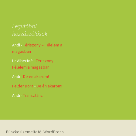
Legutóbbi
hozzászólások
Andi
-
Tériszony – Félelem a
magasban
Ur Albertné
-
Tériszony –
Félelem a magasban
Andi
-
De én akarom!
Felder Dora
-
De én akarom!
Andi
-
Transztánc
Büszke üzemeltető: WordPress