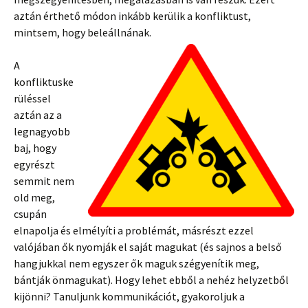
aztán érthető módon inkább kerülik a konfliktust,
mintsem, hogy beleállnának.
A
konfliktuske
rüléssel
aztán az a
legnagyobb
baj, hogy
egyrészt
semmit nem
old meg,
csupán
elnapolja és elmélyíti a problémát, másrészt ezzel
valójában ők nyomják el saját magukat (és sajnos a belső
hangjukkal nem egyszer ők maguk szégyenítik meg,
bántják önmagukat). Hogy lehet ebből a nehéz helyzetből
kijönni? Tanuljunk kommunikációt, gyakoroljuk a