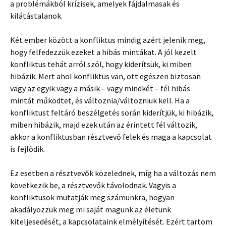
a problémákból krízisek, amelyek fájdalmasak és
kilátástalanok.
Két ember között a konfliktus mindig azért jelenik meg,
hogy felfedezzük ezeket a hibás mintákat. A jól kezelt
konfliktus tehát arról szól, hogy kiderítsük, ki miben
hibázik. Mert ahol konfliktus van, ott egészen biztosan
vagy az egyik vagy a másik – vagy mindkét – fél hibás
mintát működtet, és változnia/változniuk kell. Ha a
konfliktust feltáró beszélgetés során kiderítjük, ki hibázik,
miben hibázik, majd ezek után az érintett fél változik,
akkor a konfliktusban résztvevő felek és maga a kapcsolat
is fejlődik.
Ez esetben a résztvevők közelednek, míg ha a változás nem
következik be, a résztvevők távolodnak. Vagyis a
konfliktusok mutatják meg számunkra, hogyan
akadályozzuk meg mi saját magunk az életünk
kiteljesedését, a kapcsolataink elmélyítését. Ezért tartom