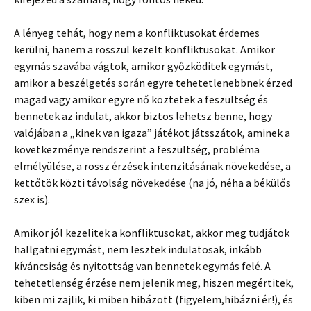
A lényeg tehát, hogy nem a konfliktusokat érdemes
kerülni, hanem a rosszul kezelt konfliktusokat. Amikor
egymás szavába vágtok, amikor győzköditek egymást,
amikor a beszélgetés során egyre tehetetlenebbnek érzed
magad vagy amikor egyre nő köztetek a feszültség és
bennetek az indulat, akkor biztos lehetsz benne, hogy
valójában a „kinek van igaza” játékot játsszátok, aminek a
következménye rendszerint a feszültség, probléma
elmélyülése, a rossz érzések intenzitásának növekedése, a
kettőtök közti távolság növekedése (na jó, néha a békülős
szex is).
Amikor jól kezelitek a konfliktusokat, akkor meg tudjátok
hallgatni egymást, nem lesztek indulatosak, inkább
kíváncsiság és nyitottság van bennetek egymás felé. A
tehetetlenség érzése nem jelenik meg, hiszen megértitek,
kiben mi zajlik, ki miben hibázott (figyelem,hibázni ér!), és