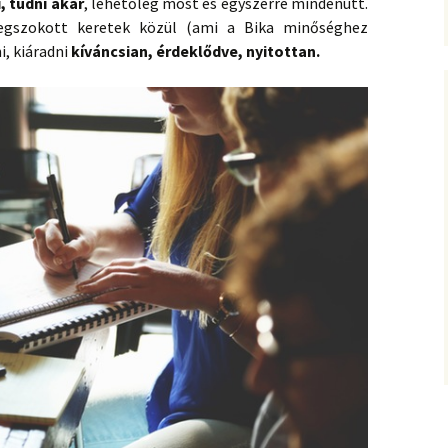
i, tudni akar
, lehetőleg most és egyszerre mindenütt.
egszokott keretek közül (ami a Bika minőséghez
i, kiáradni
kíváncsian, érdeklődve, nyitottan.