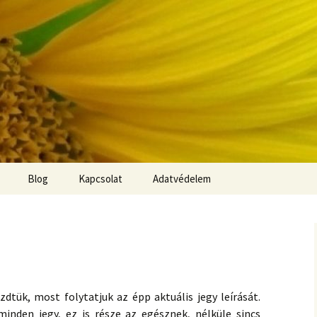
Blog
Kapcsolat
Adatvédelem
hing
tük, most folytatjuk az épp aktuális jegy leírását.
zs
inden jegy, ez is része az egésznek, nélküle sincs