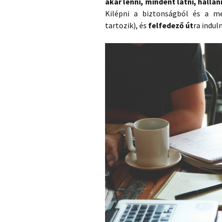
akar lenni, mindent látni, hallan
Kilépni a biztonságból és a m
tartozik), és
felfedező út
ra induln