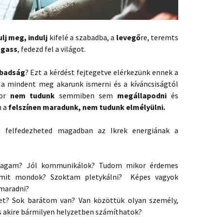
lj meg, indulj
kifelé a szabadba, a
levegő
re, teremts
zgass
, fedezd fel a világot.
badság
? Ezt a kérdést fejtegetve elérkezünk ennek a
Ha mindent meg akarunk ismerni és a kíváncsiságtól
kor
nem tudunk
semmiben sem
megállapodni
és
 a
felszínen maradunk, nem tudunk elmélyülni.
va felfedezheted magadban az Ikrek energiának a
magam? Jól kommunikálok? Tudom mikor érdemes
 amit mondok? Szoktam pletykálni? Képes vagyok
 maradni?
t? Sok barátom van? Van közöttük olyan személy,
s akire bármilyen helyzetben számíthatok?