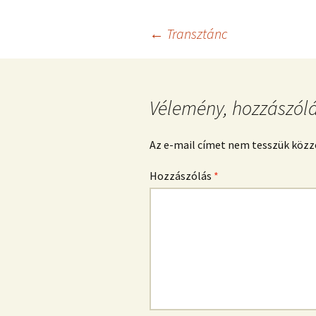
b
o
Bejegyzés
←
Transztánc
o
k
navigáció
Vélemény, hozzászól
Az e-mail címet nem tesszük közz
Hozzászólás
*