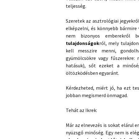
teljesség.
Szeretek az asztrológiai jegyekrő
elképzelni, és könnyebb bármire 
nem bizonyos emberekről b
tulajdonságok
ról, mely tulajdo
kell messzire menni, gondolh
gyümölcsökre vagy fűszerekre: 
hatásuk), sőt ezeket a minős
öltözködésben egyaránt.
Kérdezheted, miért jó, ha ezt te
jobban megismerd önmagad.
Tehát az Ikrek:
Már az elnevezés is sokat elárul er
nyüzsgő minőség. Egy nem is elé