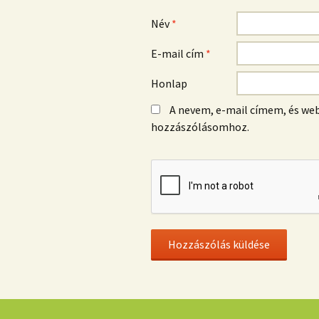
Név
*
E-mail cím
*
Honlap
A nevem, e-mail címem, és w
hozzászólásomhoz.