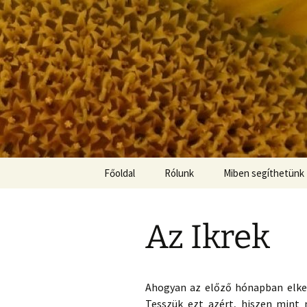
Ugrás
Főoldal
Rólunk
Miben segíthetünk
a
tartalomhoz
Oros Andrea
AnaLog konzultáció
Az Ikrek
Radnai László
Coaching
Boldog Betti
Párkapcsolati Coac
Ahogyan az előző hónapban elkezd
Holisztikus masszá
Tesszük ezt azért, hiszen mint m