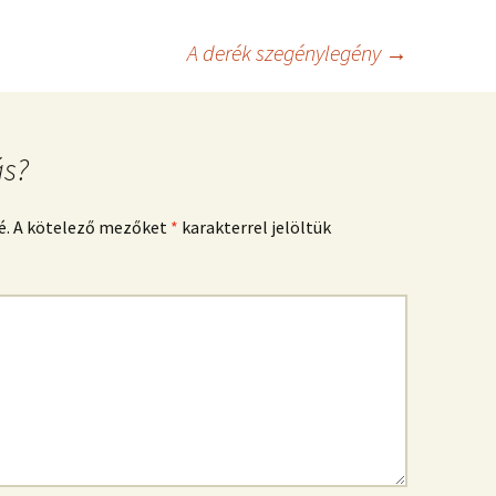
A derék szegénylegény
→
ás?
é.
A kötelező mezőket
*
karakterrel jelöltük