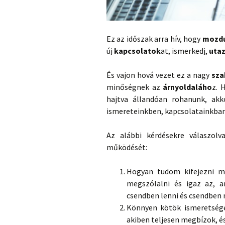
Ez az időszak arra hív, hogy
mozdu
új
kapcsolatok
at, ismerkedj,
uta
És vajon hová vezet ez a nagy
sza
minőségnek az
árnyoldaláho
z. 
hajtva állandóan rohanunk, ak
ismereteinkben, kapcsolatainkban
Az alábbi kérdésekre válaszol
működését:
Hogyan tudom kifejezni 
megszólalni és igaz az,
csendben lenni és csendben
Könnyen kötök ismeretsége
akiben teljesen megbízok, é