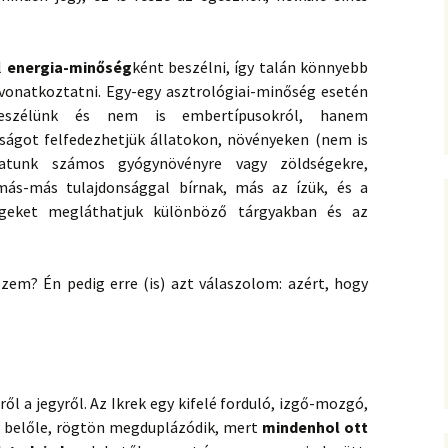
l
energia-minőség
ként beszélni, így talán könnyebb
vonatkoztatni. Egy-egy asztrológiai-minőség esetén
eszélünk és nem is embertípusokról, hanem
nságot felfedezhetjük állatokon, növényeken (nem is
atunk számos gyógynövényre vagy zöldségekre,
más-más tulajdonsággal bírnak, más az ízük, és a
égeket megláthatjuk különböző tárgyakban és az
szem? Én pedig erre (is) azt válaszolom: azért, hogy
ről a jegyről. Az Ikrek egy kifelé forduló, izgő-mozgó,
g belőle, rögtön megduplázódik, mert
mindenhol ott