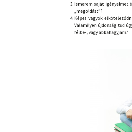
Ismerem saját igényeimet é
„megoldást”?
Képes vagyok elköteleződni
Valamilyen újdonság tud úg
félbe-, vagy abbahagyjam?